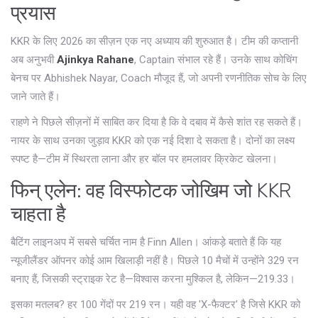
प्रयास
KKR के लिए 2026 का सीज़न एक नए अध्याय की शुरुआत है। टीम की कप्तानी
अब अनुभवी
Ajinkya Rahane
,
Captain
संभाल रहे हैं। उनके साथ कोचिंग
बेनच पर
Abhishek Nayar
,
Coach
मौजूद हैं, जो अपनी रणनीतिक सोच के लिए
जाने जाते हैं।
राहणे ने पिछले सीज़नों में साबित कर दिया है कि वे दबाव में कैसे शांत रह सकते हैं।
नायर के साथ उनका जुड़ाव KKR को एक नई दिशा दे सकता है। दोनों का लक्ष्य
स्पष्ट है—टीम में स्थिरता लाना और हर बॉल पर हमलावर क्रिकेट खेलना।
फिन् एलेन: वह विस्फोटक जोखिम जो KKR
चाहता है
बैटिंग लाइनअप में सबसे चर्चित नाम है
Finn Allen
। आंकड़े बताते हैं कि यह
न्यूजीलैंडर ऑपनर कोई आम खिलाड़ी नहीं है। पिछले 10 मैचों में उन्होंने 329 रन
बनाए हैं, जिसकी स्ट्राइक रेट है—विश्वास करना मुश्किल है, लेकिन—219.33।
इसका मतलब? हर 100 गेंदों पर 219 रन। यही वह 'X-फैक्टर' है जिसे KKR को