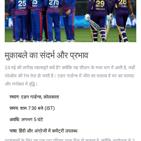
मुकाबले का संदर्भ और प्रभाव
24 मई की तारीख महत्वपूर्ण क्यों है? क्योंकि यह सीज़न के मध्य भाग में आती है, जहाँ
प्लेऑफ की रेस तेज़ हो जाती है। एडन गार्डन्स में जीत का मतलब है घर का फायदा
और मनोबल में वृद्धि।
स्थान:
एडन गार्डन्स, कोलकाता
समय:
शाम 7:30 बजे (IST)
अवधि:
लगभग 5 घंटे
भाषा:
हिंदी और अंग्रेजी में कमेंट्री उपलब्ध
प्रशंसकों के लिए यह एक पूरा परिवार वाला दिन हो सकता है, क्योंकि आयोजक ने 2