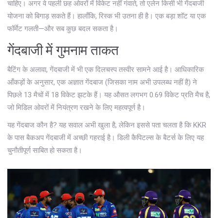
चाहिए। अगर वे पहली छह ओवरों में विकेट नहीं गंवाते, तो एलेन किसी भी गेंदबाजी
योजना को बिगाड़ सकते हैं। हालाँकि, रिस्क भी उतना ही है। एक बड़ा शॉट या एक
फॉर्मेट गलती—और सब कुछ बदल सकता है।
गेंदबाजी में गुमनाम ताकत
बैटिंग के अलावा, गेंदबाजी में भी एक दिलचस्प तस्वीर सामने आई है। आधिकारिक
आँकड़ों के अनुसार, एक अज्ञात गेंदबाज (जिसका नाम अभी उपलब्ध नहीं है) ने
पिछले 13 मैचों में 18 विकेट झटके हैं। यह औसत लगभग 0.69 विकेट प्रति मैच है,
जो मिडिल ओवरों में नियंत्रण रखने के लिए महत्वपूर्ण है।
यह गेंदबाज कौन है? यह सवाल अभी खुला है, लेकिन इससे पता चलता है कि KKR
के पास बैकअप गेंदबाजी में अच्छी गहराई है। डिली कैपिटल्स के बैटर्स के लिए यह
चुनौतीपूर्ण साबित हो सकता है।