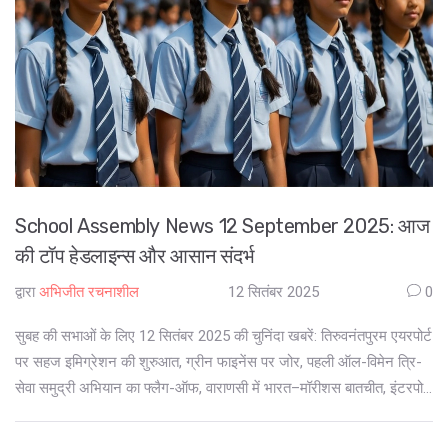
School Assembly News 12 September 2025: आज
की टॉप हेडलाइन्स और आसान संदर्भ
द्वारा
अभिजीत रचनाशील
12 सितंबर 2025
0
सुबह की सभाओं के लिए 12 सितंबर 2025 की चुनिंदा खबरें: तिरुवनंतपुरम एयरपोर्ट
पर सहज इमिग्रेशन की शुरुआत, ग्रीन फाइनेंस पर जोर, पहली ऑल-विमेन त्रि-
सेवा समुद्री अभियान का फ्लैग-ऑफ, वाराणसी में भारत–मॉरीशस बातचीत, इंटरपोल
के जरिए एक भारतीय की वापसी, रूसी सेना में भर्ती से दूर रहने की सलाह और
कश्मीर–दिल्ली दैनिक पार्सल ट्रेन। हर खबर का संदर्भ भी समझें।