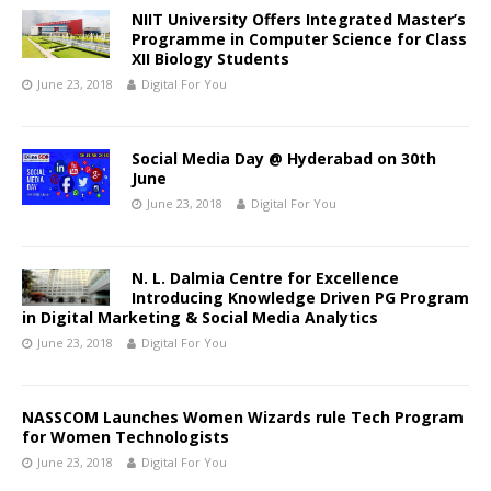
NIIT University Offers Integrated Master’s
Programme in Computer Science for Class
XII Biology Students
June 23, 2018
Digital For You
Social Media Day @ Hyderabad on 30th
June
June 23, 2018
Digital For You
N. L. Dalmia Centre for Excellence
Introducing Knowledge Driven PG Program
in Digital Marketing & Social Media Analytics
June 23, 2018
Digital For You
NASSCOM Launches Women Wizards rule Tech Program
for Women Technologists
June 23, 2018
Digital For You