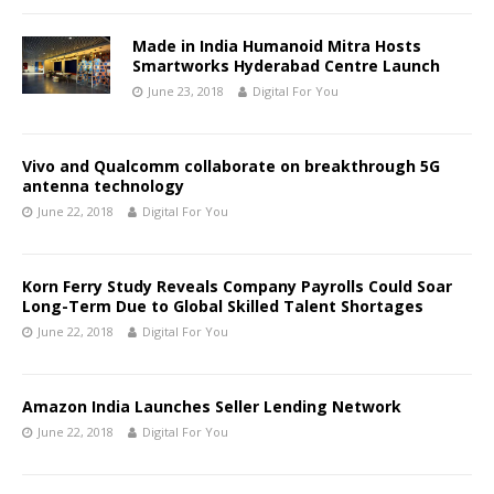
Made in India Humanoid Mitra Hosts
Smartworks Hyderabad Centre Launch
June 23, 2018
Digital For You
Vivo and Qualcomm collaborate on breakthrough 5G
antenna technology
June 22, 2018
Digital For You
Korn Ferry Study Reveals Company Payrolls Could Soar
Long-Term Due to Global Skilled Talent Shortages
June 22, 2018
Digital For You
Amazon India Launches Seller Lending Network
June 22, 2018
Digital For You