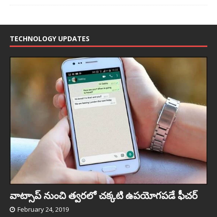
TECHNOLOGY UPDATES
వాట్సాప్ నుంచి త్వ‌ర‌లో చ‌క్క‌టి ఉప‌యోగ‌ప‌డే ఫీచ‌ర్‌
February 24, 2019