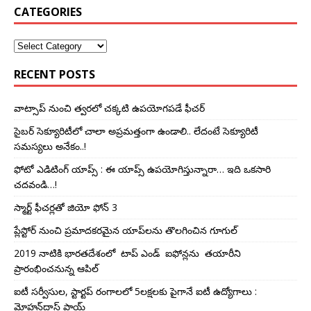
CATEGORIES
RECENT POSTS
వాట్సాప్ నుంచి త్వ‌ర‌లో చ‌క్క‌టి ఉప‌యోగ‌ప‌డే ఫీచ‌ర్‌
సైబర్‌ సెక్యూరిటీలో చాలా అప్ర‌మ‌త్తంగా ఉండాలి.. లేదంటే సెక్యూరిటీ
స‌మ‌స్య‌లు అనేకం..!
ఫోటో ఎడిటింగ్ యాప్స్‌ : ఈ యాప్స్ ఉప‌యోగిస్తున్నారా… ఇది ఒక‌సారి
చ‌దవండి…!
స్మార్ట్‌ ఫీచర్లతో జియో ఫోన్‌ 3
ప్లేస్టోర్ నుంచి ప్ర‌మాద‌క‌ర‌మైన యాప్‌ల‌ను తొల‌గించిన గూగుల్
2019 నాటికి భారతదేశంలో టాప్‌ ఎండ్‌ ఐఫోన్లను తయారీని
ప్రారంభించ‌నున్న ఆపిల్‌
ఐటీ సర్వీసుల, స్టార్టప్ రంగాల‌లో 5ల‌క్ష‌ల‌కు పైగానే ఐటీ ఉద్యోగాలు :
మోహన్‌దాస్ పాయ్‌