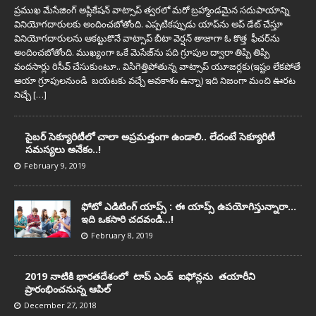
ప్రముఖ మేసేజింగ్ అప్లికేషన్ వాట్సాప్ త్వరలో మరో బ్రహ్మాండమైన సదుపాయాన్ని
వినియోగదారులకు అందించబోతోంది. ఎప్పటికప్పుడు యాప్‌ను అప్ డేట్ చేస్తూ
వినియోగదారులను ఆకట్టుకొనే వాట్సాప్ బీటా వెర్షన్ తాజాగా ఓ కొత్త ఫీచర్‌ను
అందించబోతోంది. ముఖ్యంగా ఒకే మెసేజ్‌ను పది గ్రూపుల ద్వారా తిప్పి తిప్పి
వందసార్లు రిసీవ్‌ చేసుకుంటూ.. విసిగెత్తిపోతున్న వాట్సాప్‌ యూజర్లకు(ఇష్టం లేకపోతే
ఆయా గ్రూపులనుండి బయటకు వచ్చే అవకాశం ఉన్నా) ఇది నిజంగా మంచి ఊరట
నిచ్చే
[…]
సైబర్‌ సెక్యూరిటీలో చాలా అప్ర‌మ‌త్తంగా ఉండాలి.. లేదంటే సెక్యూరిటీ
స‌మ‌స్య‌లు అనేకం..!
February 9, 2019
ఫోటో ఎడిటింగ్ యాప్స్‌ : ఈ యాప్స్ ఉప‌యోగిస్తున్నారా…
ఇది ఒక‌సారి చ‌దవండి…!
February 8, 2019
2019 నాటికి భారతదేశంలో టాప్‌ ఎండ్‌ ఐఫోన్లను తయారీని
ప్రారంభించ‌నున్న ఆపిల్‌
December 27, 2018