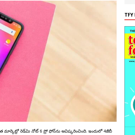
TFY 
త మార్కెట్లో రెడ్‌మి నోట్‌ 6 ప్రో ఫోన్‌ను ఆవిష్కరించింది. ఇందులో 4జీబీ