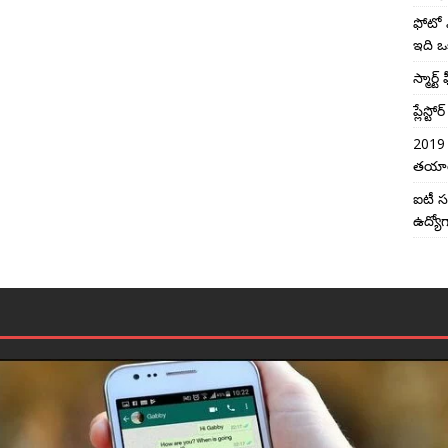
ఫోటో 
ఇది ఒ
స్మార్ట
ప్లేస్
2019 
తయారీన
ఐటీ సర
ఉద్యో