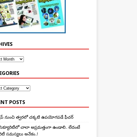
HIVES
EGORIES
ENT POSTS
ప్ నుంచి త్వ‌ర‌లో చ‌క్క‌టి ఉప‌యోగ‌ప‌డే ఫీచ‌ర్‌
 సెక్యూరిటీలో చాలా అప్ర‌మ‌త్తంగా ఉండాలి.. లేదంటే
రిటీ స‌మ‌స్య‌లు అనేకం..!