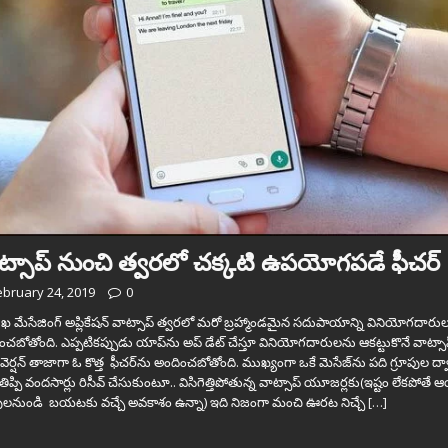
్సాప్ నుంచి త్వ‌ర‌లో చ‌క్క‌టి ఉప‌యోగ‌ప‌డే ఫీచ‌ర్‌
ebruary 24, 2019
0
ుఖ మేసేజింగ్ అప్లికేషన్ వాట్సాప్ త్వరలో మరో బ్రహ్మాండమైన సదుపాయాన్ని వినియోగదారు
ంచబోతోంది. ఎప్పటికప్పుడు యాప్‌ను అప్ డేట్ చేస్తూ వినియోగదారులను ఆకట్టుకొనే వాట్సా
వెర్షన్ తాజాగా ఓ కొత్త ఫీచర్‌ను అందించబోతోంది. ముఖ్యంగా ఒకే మెసేజ్‌ను పది గ్రూపుల ద్
ి తిప్పి వందసార్లు రిసీవ్‌ చేసుకుంటూ.. విసిగెత్తిపోతున్న వాట్సాప్‌ యూజర్లకు(ఇష్టం లేకపోతే
పులనుండి బయటకు వచ్చే అవకాశం ఉన్నా) ఇది నిజంగా మంచి ఊరట నిచ్చే
[…]