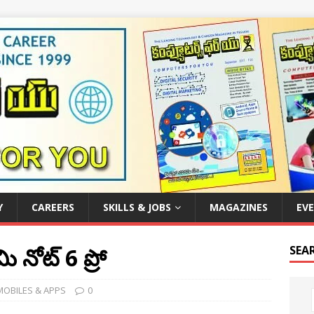
Y
CAREERS
SKILLS & JOBS
MAGAZINES
EV
ి నోట్‌ 6 ప్రో
SEAR
MOBILES & APPS
0