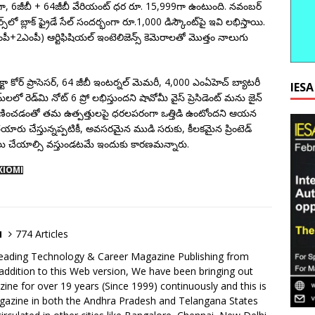
గా, 6జీబీ + 64జీబీ వేరియంట్‌ ధర రూ. 15,999గా ఉంటుంది. నవంబర్‌
ోర్స్‌లో బ్లాక్‌ ఫ్రైడే సేల్‌ సందర్భంగా రూ.1,000 డిస్కౌంట్‌పై ఇవి లభిస్తాయి.
+2ఎంపీ) ఆర్టిఫిషియల్‌ ఇంటెలిజెన్స్‌ కెమెరాలతో మొత్తం నాలుగు
6 ఆక్టా కోర్‌ ప్రాసెసర్, 64 జీబీ ఇంటర్నల్‌ మెమరీ, 4,000 ఎంఏహెచ్‌ బ్యాటరీ
IES
లలో రెడ్‌మి నోట్‌ 6 ప్రో లభిస్తుందని షావోమీ వైస్‌ ప్రెసిడెంట్‌ మను జైన్‌
 క్షీణించడంతో తమ ఉత్పత్తులపై ధరలపరంగా ఒత్తిడి ఉంటోందని ఆయన
తయారు చేస్తున్నప్పటికీ, అవసరమైన ముడి సరుకు, కీలకమైన ప్రింటెడ్‌
ొనుగోలు చేయాల్సి వస్తుండటమే ఇందుకు కారణమన్నారు.
XIOMI
u
774 Articles
eading Technology & Career Magazine Publishing from
addition to this Web version, We have been bringing out
e for over 19 years (Since 1999) continuously and this is
agazine in both the Andhra Pradesh and Telangana States