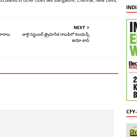
circulated in other cities like Bangalore, Chennai, New Delhi,
IND
NEXT
కెమోరాలు
జులై-సెప్టెంబర్‌ త్రైమాసిక రాబడిలో రిలయన్స్‌
జియో టాప్‌
CFY