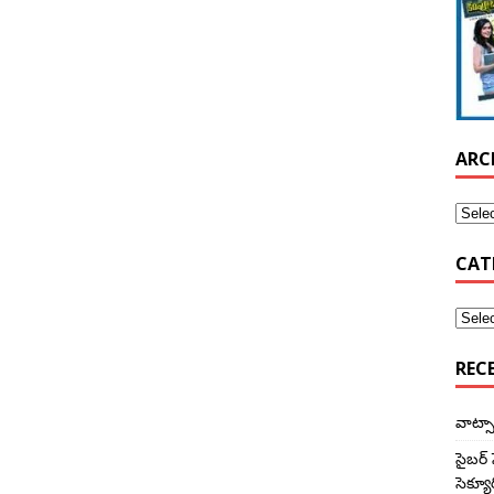
ARC
CAT
REC
వాట్సా
సైబర్‌
సెక్యూ