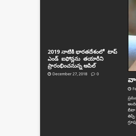
2019 నాటికి భారతదేశంలో టాప్‌
ఎండ్‌ ఐఫోన్లను తయారీని
ప్రారంభించ‌నున్న ఆపిల్‌
December 27, 2018
0
వాట
F
ప్రమ
అంది
బీటా 
తిప్ప
గ్రూ