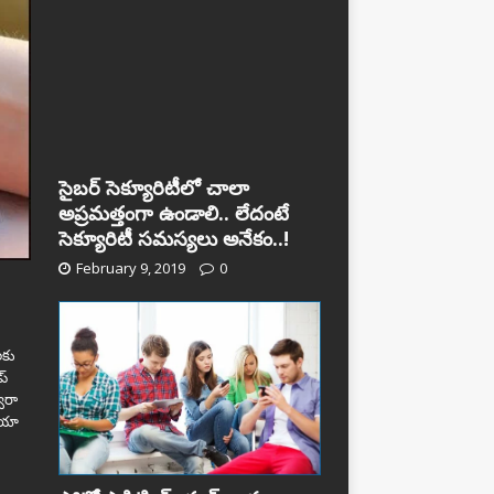
సైబర్‌ సెక్యూరిటీలో చాలా
అప్ర‌మ‌త్తంగా ఉండాలి.. లేదంటే
సెక్యూరిటీ స‌మ‌స్య‌లు అనేకం..!
February 9, 2019
0
లకు
ప్
వారా
 ఆయా