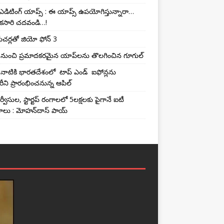
ఎడిటింగ్ యాప్స్‌ : ఈ యాప్స్ ఉప‌యోగిస్తున్నారా…
క‌సారి చ‌దవండి…!
్‌ ఫీచర్లతో జియో ఫోన్‌ 3
టోర్ నుంచి ప్ర‌మాద‌క‌ర‌మైన యాప్‌ల‌ను తొల‌గించిన గూగుల్
నాటికి భారతదేశంలో టాప్‌ ఎండ్‌ ఐఫోన్లను
ి ప్రారంభించ‌నున్న ఆపిల్‌
్వీసుల, స్టార్టప్ రంగాల‌లో 5ల‌క్ష‌ల‌కు పైగానే ఐటీ
గాలు : మోహన్‌దాస్ పాయ్‌