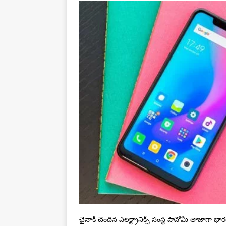
చైనాకి చెందిన ఎలక్ట్రానిక్స్‌ సంస్థ షావోమీ తాజాగా భార