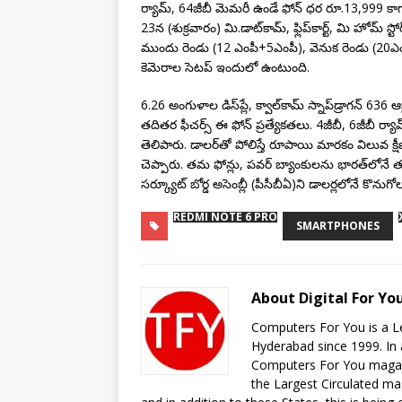
ర్యామ్, 64జీబీ మెమరీ ఉండే ఫోన్‌ ధర రూ.13,999 కా
23న (శుక్రవారం) మి.డాట్‌కామ్, ఫ్లిప్‌కార్ట్, మి హోమ్‌ స్ట
ముందు రెండు (12 ఎంపీ+5ఎంపీ), వెనుక రెండు (20ఎంపీ
కెమెరాల సెటప్‌ ఇందులో ఉంటుంది.
6.26 అంగుళాల డిస్‌ప్లే, క్వాల్‌కామ్‌ స్నాప్‌డ్రాగన్‌ 63
తదితర ఫీచర్స్‌ ఈ ఫోన్‌ ప్రత్యేకతలు. 4జీబీ, 6జీబీ ర్యామ్‌
తెలిపారు. డాలర్‌తో పోలిస్తే రూపాయి మారకం విలువ
చెప్పారు. తమ ఫోన్లు, పవర్‌ బ్యాంకులను భారత్‌లోనే 
సర్క్యూట్‌ బోర్డ అసెంబ్లీ (పీసీబీఏ)ని డాలర్లలోనే క
REDMI NOTE 6 PRO
SMARTPHONES
About Digital For Yo
Computers For You is a L
Hyderabad since 1999. In 
Computers For You magazin
the Largest Circulated m